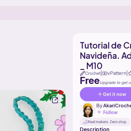
Tutorial de 
Navideña. Ad
_ M10
vPattern
|
|
Crochet
Free
Upgrade to get u
Get it now
By
AkariCroch
Follow
Real makers. Zero slop.
Description