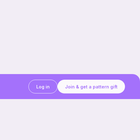
Log in
Join & get a pattern gift