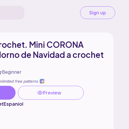
Sign up
Crochet. Mini CORONA
orno de Navidad a crochet
Beginner
nlimited free patterns
Preview
etEspaniol