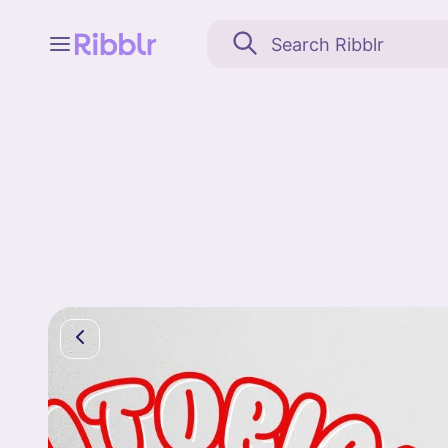
Feed
My stuff
Search
Community