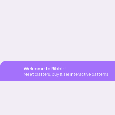
Get app
Welcome to Ribblr!
Meet crafters, buy & sell interactive patterns