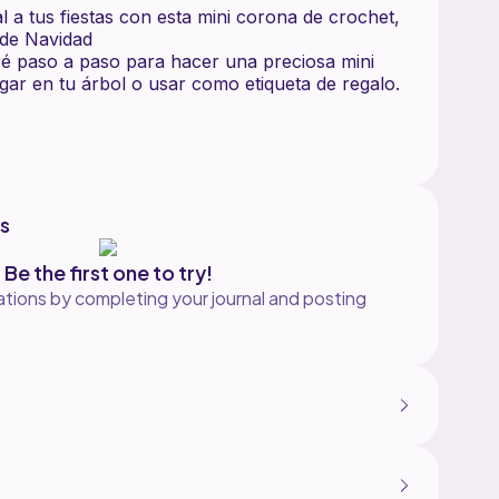
l a tus fiestas con esta mini corona de crochet,
l de Navidad
iaré paso a paso para hacer una preciosa mini
ar en tu árbol o usar como etiqueta de regalo.
de 3.5 mm
ngering en blanco, rojo y verde.
ido y divertido, ideal para la decoración
s
un adorno para el árbol de Navidad, una
Be the first one to try!
 para regalo
tions by completing your journal and posting
tes y un maravilloso complemento hecho a mano
 navideñas
 con diferentes colores!
a ME GUSTA y SUSCRIBIRTE para ver más
 crochet!
ochetnavideño #adornoparaárboldenavidad