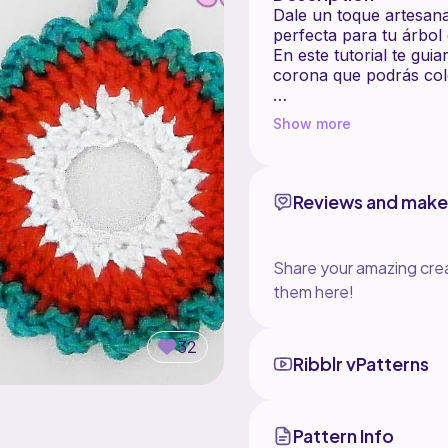
Dale un toque artesana
perfecta para tu árbo
En este tutorial te gu
corona que podrás colg
Materiales necesarios:
Show more
- Gancho de crochet 
- Hilo o lana grosor fi
Proyecto de crochet ráp
Reviews and make
navideña
Tamaño perfecto para 
guirnalda o un adorno
Share your amazing crea
Ideal para principian
them here!
para tus decoraciones
¡Puedes personalizarlo
32
Ribblr vPatterns
✨ ¡No olvides darle 
tutoriales creativos de
Pattern Info
#adornodecrochet #cr